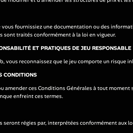
 vous fournissiez une documentation ou des informati
s sont traités conformément à la loi en vigueur.
NSABILITÉ ET PRATIQUES DE JEU RESPONSABLE
eb, vous reconnaissez que le jeu comporte un risque in
S CONDITIONS
u amender ces Conditions Générales à tout moment sa
onque enfreint ces termes.
 seront régies par, interprétées conformément aux loi