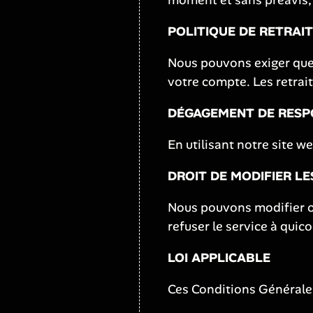
POLITIQUE DE RETRAIT
Nous pouvons exiger que
votre compte. Les retrait
DÉGAGEMENT DE RESPO
En utilisant notre site w
DROIT DE MODIFIER LE
Nous pouvons modifier o
refuser le service à quic
LOI APPLICABLE
Ces Conditions Générales