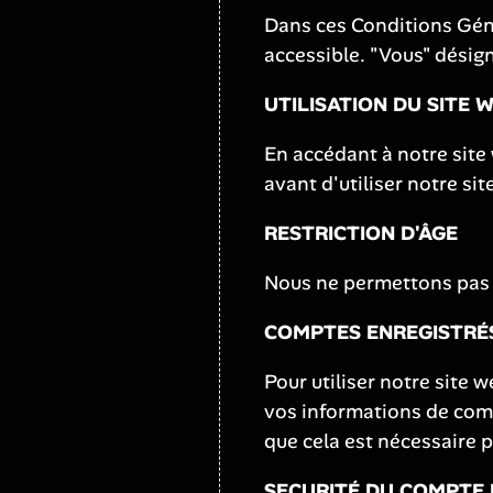
Dans ces Conditions Géné
accessible. "Vous" désign
UTILISATION DU SITE 
En accédant à notre site 
avant d'utiliser notre sit
RESTRICTION D'ÂGE
Nous ne permettons pas l
COMPTES ENREGISTRÉS
Pour utiliser notre site 
vos informations de com
que cela est nécessaire p
SECURITÉ DU COMPTE 