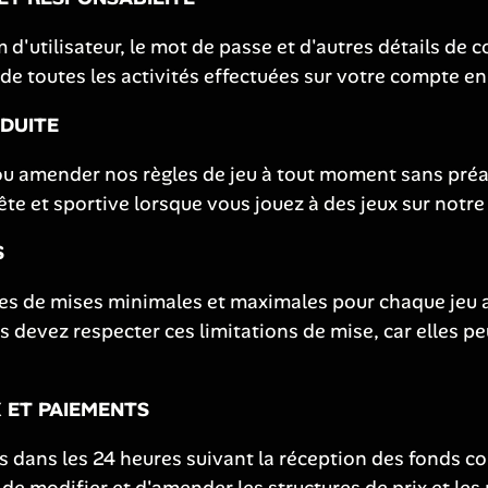
d'utilisateur, le mot de passe et d'autres détails de 
e toutes les activités effectuées sur votre compte en
NDUITE
u amender nos règles de jeu à tout moment sans préa
e et sportive lorsque vous jouez à des jeux sur notre 
S
s de mises minimales et maximales pour chaque jeu af
s devez respecter ces limitations de mise, car elles
X ET PAIEMENTS
s dans les 24 heures suivant la réception des fonds co
de modifier et d'amender les structures de prix et le