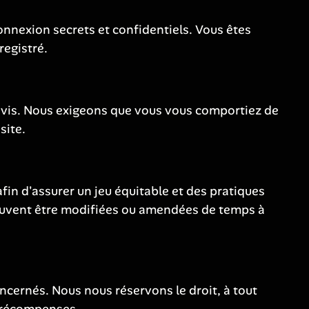
connexion secrets et confidentiels. Vous êtes
registré.
vis. Nous exigeons que vous vous comportiez de
site.
in d'assurer un jeu équitable et des pratiques
 peuvent être modifiées ou amendées de temps à
ncernés. Nous nous réservons le droit, à tout
s récompenses.