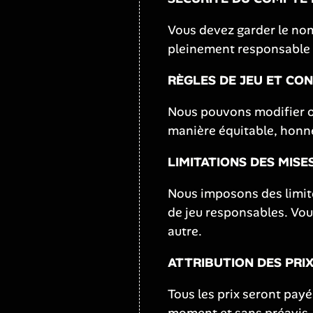
Vous devez garder le nom 
pleinement responsable d
RÈGLES DE JEU ET CO
Nous pouvons modifier o
manière équitable, honnêt
LIMITATIONS DES MISE
Nous imposons des limite
de jeu responsables. Vou
autre.
ATTRIBUTION DES PRI
Tous les prix seront payé
moment et sans préavis, 