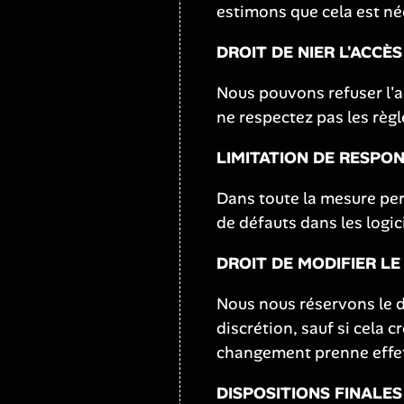
estimons que cela est né
DROIT DE NIER L'ACCÈ
Nous pouvons refuser l'ac
ne respectez pas les règ
LIMITATION DE RESPON
Dans toute la mesure per
de défauts dans les logici
DROIT DE MODIFIER LE
Nous nous réservons le dr
discrétion, sauf si cela 
changement prenne effe
DISPOSITIONS FINALES