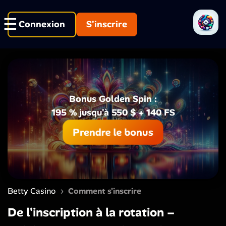
Connexion
S'inscrire
Bonus Golden Spin :
195 % jusqu'à 550 $ + 140 FS
Prendre le bonus
›
Betty Casino
Comment s'inscrire
De l'inscription à la rotation –